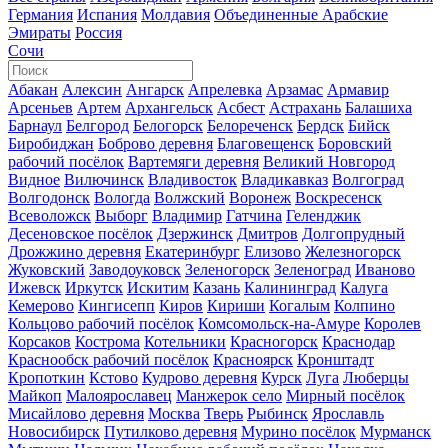
Германия
Испания
Молдавия
Объединенные Арабские
Эмираты
Россия
Сочи
Абакан
Алексин
Ангарск
Апрелевка
Арзамас
Армавир
Арсеньев
Артем
Архангельск
Асбест
Астрахань
Балашиха
Барнаул
Белгород
Белогорск
Белореченск
Бердск
Бийск
Биробиджан
Боброво деревня
Благовещенск
Боровский
рабочий посёлок
Вартемяги деревня
Великий Новгород
Видное
Вилючинск
Владивосток
Владикавказ
Волгоград
Волгодонск
Вологда
Волжский
Воронеж
Воскресенск
Всеволожск
Выборг
Владимир
Гатчина
Геленджик
Десеновское посёлок
Дзержинск
Дмитров
Долгопрудный
Дрожжино деревня
Екатеринбург
Елизово
Железногорск
Жуковский
Заводоуковск
Зеленогорск
Зеленоград
Иваново
Ижевск
Иркутск
Искитим
Казань
Калининград
Калуга
Кемерово
Кингисепп
Киров
Кириши
Когалым
Колпино
Кольцово рабочий посёлок
Комсомольск-на-Амуре
Королев
Корсаков
Кострома
Котельники
Красногорск
Краснодар
Краснообск рабочий посёлок
Красноярск
Кронштадт
Кропоткин
Кстово
Кудрово деревня
Курск
Луга
Люберцы
Майкоп
Малоярославец
Манжерок село
Мирный посёлок
Мисайлово деревня
Москва
Тверь
Рыбинск
Ярославль
Новосибирск
Путилково деревня
Мурино посёлок
Мурманск