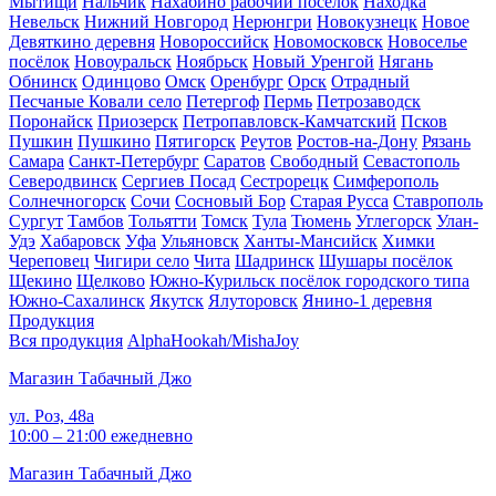
Мытищи
Нальчик
Нахабино рабочий посёлок
Находка
Невельск
Нижний Новгород
Нерюнгри
Новокузнецк
Новое
Девяткино деревня
Новороссийск
Новомосковск
Новоселье
посёлок
Новоуральск
Ноябрьск
Новый Уренгой
Нягань
Обнинск
Одинцово
Омск
Оренбург
Орск
Отрадный
Песчаные Ковали село
Петергоф
Пермь
Петрозаводск
Поронайск
Приозерск
Петропавловск-Камчатский
Псков
Пушкин
Пушкино
Пятигорск
Реутов
Ростов-на-Дону
Рязань
Самара
Санкт-Петербург
Саратов
Свободный
Севастополь
Северодвинск
Сергиев Посад
Сестрорецк
Симферополь
Солнечногорск
Сочи
Сосновый Бор
Старая Русса
Ставрополь
Сургут
Тамбов
Тольятти
Томск
Тула
Тюмень
Углегорск
Улан-
Удэ
Хабаровск
Уфа
Ульяновск
Ханты-Мансийск
Химки
Череповец
Чигири село
Чита
Шадринск
Шушары посёлок
Щекино
Щелково
Южно-Курильск посёлок городского типа
Южно-Сахалинск
Якутск
Ялуторовск
Янино-1 деревня
Продукция
Вся продукция
AlphaHookah/Misha
Joy
Магазин Табачный Джо
ул. Роз, 48а
10:00 – 21:00 ежедневно
Магазин Табачный Джо