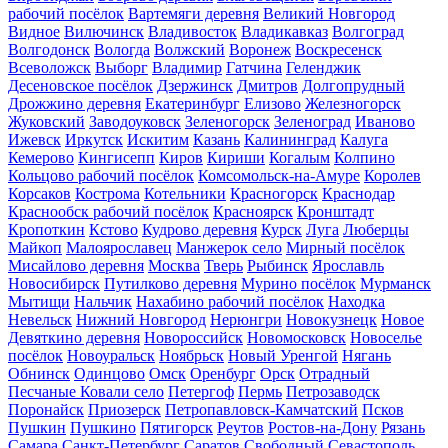
рабочий посёлок
Вартемяги деревня
Великий Новгород
Видное
Вилючинск
Владивосток
Владикавказ
Волгоград
Волгодонск
Вологда
Волжский
Воронеж
Воскресенск
Всеволожск
Выборг
Владимир
Гатчина
Геленджик
Десеновское посёлок
Дзержинск
Дмитров
Долгопрудный
Дрожжино деревня
Екатеринбург
Елизово
Железногорск
Жуковский
Заводоуковск
Зеленогорск
Зеленоград
Иваново
Ижевск
Иркутск
Искитим
Казань
Калининград
Калуга
Кемерово
Кингисепп
Киров
Кириши
Когалым
Колпино
Кольцово рабочий посёлок
Комсомольск-на-Амуре
Королев
Корсаков
Кострома
Котельники
Красногорск
Краснодар
Краснообск рабочий посёлок
Красноярск
Кронштадт
Кропоткин
Кстово
Кудрово деревня
Курск
Луга
Люберцы
Майкоп
Малоярославец
Манжерок село
Мирный посёлок
Мисайлово деревня
Москва
Тверь
Рыбинск
Ярославль
Новосибирск
Путилково деревня
Мурино посёлок
Мурманск
Мытищи
Нальчик
Нахабино рабочий посёлок
Находка
Невельск
Нижний Новгород
Нерюнгри
Новокузнецк
Новое
Девяткино деревня
Новороссийск
Новомосковск
Новоселье
посёлок
Новоуральск
Ноябрьск
Новый Уренгой
Нягань
Обнинск
Одинцово
Омск
Оренбург
Орск
Отрадный
Песчаные Ковали село
Петергоф
Пермь
Петрозаводск
Поронайск
Приозерск
Петропавловск-Камчатский
Псков
Пушкин
Пушкино
Пятигорск
Реутов
Ростов-на-Дону
Рязань
Самара
Санкт-Петербург
Саратов
Свободный
Севастополь