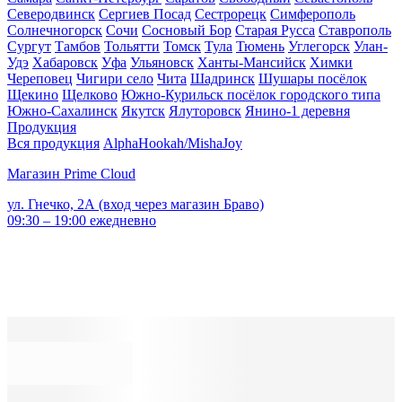
Северодвинск
Сергиев Посад
Сестрорецк
Симферополь
Солнечногорск
Сочи
Сосновый Бор
Старая Русса
Ставрополь
Сургут
Тамбов
Тольятти
Томск
Тула
Тюмень
Углегорск
Улан-
Удэ
Хабаровск
Уфа
Ульяновск
Ханты-Мансийск
Химки
Череповец
Чигири село
Чита
Шадринск
Шушары посёлок
Щекино
Щелково
Южно-Курильск посёлок городского типа
Южно-Сахалинск
Якутск
Ялуторовск
Янино-1 деревня
Продукция
Вся продукция
AlphaHookah/Misha
Joy
Магазин Prime Cloud
ул. Гнечко, 2А (вход через магазин Браво)
09:30 – 19:00 ежедневно