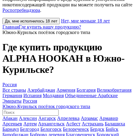
никотинсодержащей продукции вы можете получить на сайте
Роспотребнадзора
.
Нет, мне меньше 18 лет
Да, мне исполнилось 18 лет
Главная
Где купить нашу продукцию?
Южно-Курильск посёлок городского типа
Где купить продукцию
ALPHA HOOKAH в Южно-
Курильске?
Россия
Все страны
Азербайджан
Армения
Болгария
Великобритания
Германия
Испания
Молдавия
Объединенные Арабские
Эмираты
Россия
Южно-Курильск посёлок городского типа
Абакан
Алексин
Ангарск
Апрелевка
Арзамас
Армавир
Арсеньев
Артем
Архангельск
Асбест
Астрахань
Балашиха
Барнаул
Белгород
Белогорск
Белореченск
Бердск
Бийск
Биробиджан
Боброво деревня
Благовещенск
Боровский