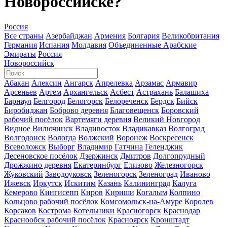
Новороссийске?
Россия
Все страны
Азербайджан
Армения
Болгария
Великобритания
Германия
Испания
Молдавия
Объединенные Арабские
Эмираты
Россия
Новороссийск
Абакан
Алексин
Ангарск
Апрелевка
Арзамас
Армавир
Арсеньев
Артем
Архангельск
Асбест
Астрахань
Балашиха
Барнаул
Белгород
Белогорск
Белореченск
Бердск
Бийск
Биробиджан
Боброво деревня
Благовещенск
Боровский
рабочий посёлок
Вартемяги деревня
Великий Новгород
Видное
Вилючинск
Владивосток
Владикавказ
Волгоград
Волгодонск
Вологда
Волжский
Воронеж
Воскресенск
Всеволожск
Выборг
Владимир
Гатчина
Геленджик
Десеновское посёлок
Дзержинск
Дмитров
Долгопрудный
Дрожжино деревня
Екатеринбург
Елизово
Железногорск
Жуковский
Заводоуковск
Зеленогорск
Зеленоград
Иваново
Ижевск
Иркутск
Искитим
Казань
Калининград
Калуга
Кемерово
Кингисепп
Киров
Кириши
Когалым
Колпино
Кольцово рабочий посёлок
Комсомольск-на-Амуре
Королев
Корсаков
Кострома
Котельники
Красногорск
Краснодар
Краснообск рабочий посёлок
Красноярск
Кронштадт