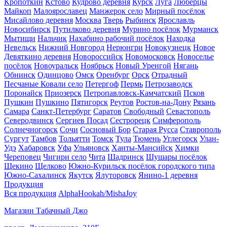
Кропоткин
Кстово
Кудрово деревня
Курск
Луга
Люберцы
Майкоп
Малоярославец
Манжерок село
Мирный посёлок
Мисайлово деревня
Москва
Тверь
Рыбинск
Ярославль
Новосибирск
Путилково деревня
Мурино посёлок
Мурманск
Мытищи
Нальчик
Нахабино рабочий посёлок
Находка
Невельск
Нижний Новгород
Нерюнгри
Новокузнецк
Новое
Девяткино деревня
Новороссийск
Новомосковск
Новоселье
посёлок
Новоуральск
Ноябрьск
Новый Уренгой
Нягань
Обнинск
Одинцово
Омск
Оренбург
Орск
Отрадный
Песчаные Ковали село
Петергоф
Пермь
Петрозаводск
Поронайск
Приозерск
Петропавловск-Камчатский
Псков
Пушкин
Пушкино
Пятигорск
Реутов
Ростов-на-Дону
Рязань
Самара
Санкт-Петербург
Саратов
Свободный
Севастополь
Северодвинск
Сергиев Посад
Сестрорецк
Симферополь
Солнечногорск
Сочи
Сосновый Бор
Старая Русса
Ставрополь
Сургут
Тамбов
Тольятти
Томск
Тула
Тюмень
Углегорск
Улан-
Удэ
Хабаровск
Уфа
Ульяновск
Ханты-Мансийск
Химки
Череповец
Чигири село
Чита
Шадринск
Шушары посёлок
Щекино
Щелково
Южно-Курильск посёлок городского типа
Южно-Сахалинск
Якутск
Ялуторовск
Янино-1 деревня
Продукция
Вся продукция
AlphaHookah/Misha
Joy
Магазин Табачный Джо