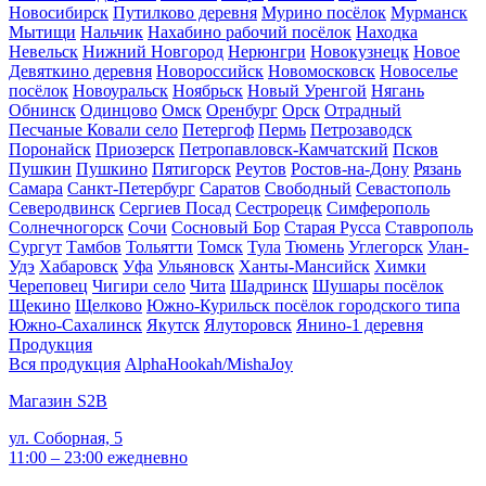
Новосибирск
Путилково деревня
Мурино посёлок
Мурманск
Мытищи
Нальчик
Нахабино рабочий посёлок
Находка
Невельск
Нижний Новгород
Нерюнгри
Новокузнецк
Новое
Девяткино деревня
Новороссийск
Новомосковск
Новоселье
посёлок
Новоуральск
Ноябрьск
Новый Уренгой
Нягань
Обнинск
Одинцово
Омск
Оренбург
Орск
Отрадный
Песчаные Ковали село
Петергоф
Пермь
Петрозаводск
Поронайск
Приозерск
Петропавловск-Камчатский
Псков
Пушкин
Пушкино
Пятигорск
Реутов
Ростов-на-Дону
Рязань
Самара
Санкт-Петербург
Саратов
Свободный
Севастополь
Северодвинск
Сергиев Посад
Сестрорецк
Симферополь
Солнечногорск
Сочи
Сосновый Бор
Старая Русса
Ставрополь
Сургут
Тамбов
Тольятти
Томск
Тула
Тюмень
Углегорск
Улан-
Удэ
Хабаровск
Уфа
Ульяновск
Ханты-Мансийск
Химки
Череповец
Чигири село
Чита
Шадринск
Шушары посёлок
Щекино
Щелково
Южно-Курильск посёлок городского типа
Южно-Сахалинск
Якутск
Ялуторовск
Янино-1 деревня
Продукция
Вся продукция
AlphaHookah/Misha
Joy
Магазин S2B
ул. Соборная, 5
11:00 – 23:00 ежедневно