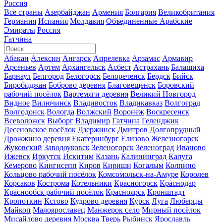
Россия
Все страны
Азербайджан
Армения
Болгария
Великобритания
Германия
Испания
Молдавия
Объединенные Арабские
Эмираты
Россия
Гатчина
Абакан
Алексин
Ангарск
Апрелевка
Арзамас
Армавир
Арсеньев
Артем
Архангельск
Асбест
Астрахань
Балашиха
Барнаул
Белгород
Белогорск
Белореченск
Бердск
Бийск
Биробиджан
Боброво деревня
Благовещенск
Боровский
рабочий посёлок
Вартемяги деревня
Великий Новгород
Видное
Вилючинск
Владивосток
Владикавказ
Волгоград
Волгодонск
Вологда
Волжский
Воронеж
Воскресенск
Всеволожск
Выборг
Владимир
Гатчина
Геленджик
Десеновское посёлок
Дзержинск
Дмитров
Долгопрудный
Дрожжино деревня
Екатеринбург
Елизово
Железногорск
Жуковский
Заводоуковск
Зеленогорск
Зеленоград
Иваново
Ижевск
Иркутск
Искитим
Казань
Калининград
Калуга
Кемерово
Кингисепп
Киров
Кириши
Когалым
Колпино
Кольцово рабочий посёлок
Комсомольск-на-Амуре
Королев
Корсаков
Кострома
Котельники
Красногорск
Краснодар
Краснообск рабочий посёлок
Красноярск
Кронштадт
Кропоткин
Кстово
Кудрово деревня
Курск
Луга
Люберцы
Майкоп
Малоярославец
Манжерок село
Мирный посёлок
Мисайлово деревня
Москва
Тверь
Рыбинск
Ярославль