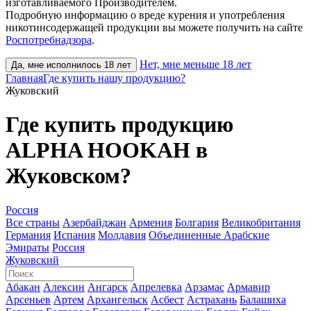
изготавливаемого Производителем.
Подробную информацию о вреде курения и употребления
никотинсодержащей продукции вы можете получить на сайте
Роспотребнадзора
.
Нет, мне меньше 18 лет
Да, мне исполнилось 18 лет
Главная
Где купить нашу продукцию?
Жуковский
Где купить продукцию
ALPHA HOOKAH в
Жуковском?
Россия
Все страны
Азербайджан
Армения
Болгария
Великобритания
Германия
Испания
Молдавия
Объединенные Арабские
Эмираты
Россия
Жуковский
Абакан
Алексин
Ангарск
Апрелевка
Арзамас
Армавир
Арсеньев
Артем
Архангельск
Асбест
Астрахань
Балашиха