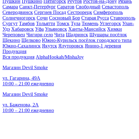
Пушкин
Пушкино
Пятигорск
Реутов
Ростов-на-Дону
Рязань
Самара
Санкт-Петербург
Саратов
Свободный
Севастополь
Северодвинск
Сергиев Посад
Сестрорецк
Симферополь
Солнечногорск
Сочи
Сосновый Бор
Старая Русса
Ставрополь
Сургут
Тамбов
Тольятти
Томск
Тула
Тюмень
Углегорск
Улан-
Удэ
Хабаровск
Уфа
Ульяновск
Ханты-Мансийск
Химки
Череповец
Чигири село
Чита
Шадринск
Шушары посёлок
Щекино
Щелково
Южно-Курильск посёлок городского типа
Южно-Сахалинск
Якутск
Ялуторовск
Янино-1 деревня
Продукция
Вся продукция
AlphaHookah/Misha
Joy
Магазин Devil Smoke
ул. Гагарина, 49А
10:00 – 21:00 ежедневно
Магазин Devil Smoke
ул. Баженова, 2А
10:00 – 21:00 ежедневно