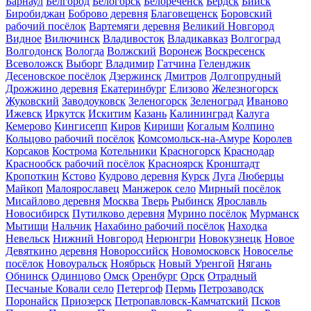
Барнаул
Белгород
Белогорск
Белореченск
Бердск
Бийск
Биробиджан
Боброво деревня
Благовещенск
Боровский
рабочий посёлок
Вартемяги деревня
Великий Новгород
Видное
Вилючинск
Владивосток
Владикавказ
Волгоград
Волгодонск
Вологда
Волжский
Воронеж
Воскресенск
Всеволожск
Выборг
Владимир
Гатчина
Геленджик
Десеновское посёлок
Дзержинск
Дмитров
Долгопрудный
Дрожжино деревня
Екатеринбург
Елизово
Железногорск
Жуковский
Заводоуковск
Зеленогорск
Зеленоград
Иваново
Ижевск
Иркутск
Искитим
Казань
Калининград
Калуга
Кемерово
Кингисепп
Киров
Кириши
Когалым
Колпино
Кольцово рабочий посёлок
Комсомольск-на-Амуре
Королев
Корсаков
Кострома
Котельники
Красногорск
Краснодар
Краснообск рабочий посёлок
Красноярск
Кронштадт
Кропоткин
Кстово
Кудрово деревня
Курск
Луга
Люберцы
Майкоп
Малоярославец
Манжерок село
Мирный посёлок
Мисайлово деревня
Москва
Тверь
Рыбинск
Ярославль
Новосибирск
Путилково деревня
Мурино посёлок
Мурманск
Мытищи
Нальчик
Нахабино рабочий посёлок
Находка
Невельск
Нижний Новгород
Нерюнгри
Новокузнецк
Новое
Девяткино деревня
Новороссийск
Новомосковск
Новоселье
посёлок
Новоуральск
Ноябрьск
Новый Уренгой
Нягань
Обнинск
Одинцово
Омск
Оренбург
Орск
Отрадный
Песчаные Ковали село
Петергоф
Пермь
Петрозаводск
Поронайск
Приозерск
Петропавловск-Камчатский
Псков