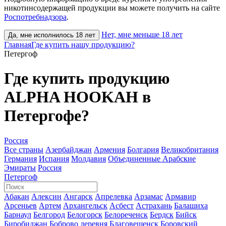
никотинсодержащей продукции вы можете получить на сайте
Роспотребнадзора
.
Нет, мне меньше 18 лет
Да, мне исполнилось 18 лет
Главная
Где купить нашу продукцию?
Петергоф
Где купить продукцию
ALPHA HOOKAH в
Петергофе?
Россия
Все страны
Азербайджан
Армения
Болгария
Великобритания
Германия
Испания
Молдавия
Объединенные Арабские
Эмираты
Россия
Петергоф
Абакан
Алексин
Ангарск
Апрелевка
Арзамас
Армавир
Арсеньев
Артем
Архангельск
Асбест
Астрахань
Балашиха
Барнаул
Белгород
Белогорск
Белореченск
Бердск
Бийск
Биробиджан
Боброво деревня
Благовещенск
Боровский