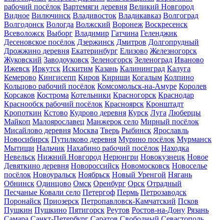
рабочий посёлок
Вартемяги деревня
Великий Новгород
Видное
Вилючинск
Владивосток
Владикавказ
Волгоград
Волгодонск
Вологда
Волжский
Воронеж
Воскресенск
Всеволожск
Выборг
Владимир
Гатчина
Геленджик
Десеновское посёлок
Дзержинск
Дмитров
Долгопрудный
Дрожжино деревня
Екатеринбург
Елизово
Железногорск
Жуковский
Заводоуковск
Зеленогорск
Зеленоград
Иваново
Ижевск
Иркутск
Искитим
Казань
Калининград
Калуга
Кемерово
Кингисепп
Киров
Кириши
Когалым
Колпино
Кольцово рабочий посёлок
Комсомольск-на-Амуре
Королев
Корсаков
Кострома
Котельники
Красногорск
Краснодар
Краснообск рабочий посёлок
Красноярск
Кронштадт
Кропоткин
Кстово
Кудрово деревня
Курск
Луга
Люберцы
Майкоп
Малоярославец
Манжерок село
Мирный посёлок
Мисайлово деревня
Москва
Тверь
Рыбинск
Ярославль
Новосибирск
Путилково деревня
Мурино посёлок
Мурманск
Мытищи
Нальчик
Нахабино рабочий посёлок
Находка
Невельск
Нижний Новгород
Нерюнгри
Новокузнецк
Новое
Девяткино деревня
Новороссийск
Новомосковск
Новоселье
посёлок
Новоуральск
Ноябрьск
Новый Уренгой
Нягань
Обнинск
Одинцово
Омск
Оренбург
Орск
Отрадный
Песчаные Ковали село
Петергоф
Пермь
Петрозаводск
Поронайск
Приозерск
Петропавловск-Камчатский
Псков
Пушкин
Пушкино
Пятигорск
Реутов
Ростов-на-Дону
Рязань
Самара
Санкт-Петербург
Саратов
Свободный
Севастополь