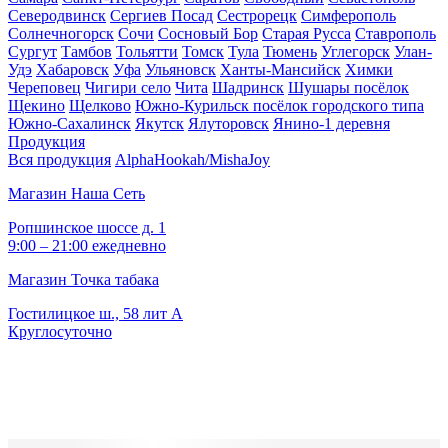
Северодвинск
Сергиев Посад
Сестрорецк
Симферополь
Солнечногорск
Сочи
Сосновый Бор
Старая Русса
Ставрополь
Сургут
Тамбов
Тольятти
Томск
Тула
Тюмень
Углегорск
Улан-
Удэ
Хабаровск
Уфа
Ульяновск
Ханты-Мансийск
Химки
Череповец
Чигири село
Чита
Шадринск
Шушары посёлок
Щекино
Щелково
Южно-Курильск посёлок городского типа
Южно-Сахалинск
Якутск
Ялуторовск
Янино-1 деревня
Продукция
Вся продукция
AlphaHookah/Misha
Joy
Магазин Наша Сеть
Ропшинское шоссе д. 1
9:00 – 21:00 ежедневно
Магазин Точка табака
Гостилицкое ш., 58 лит А
Круглосуточно