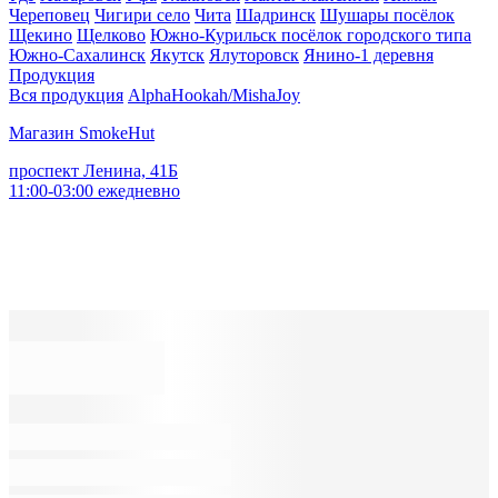
Череповец
Чигири село
Чита
Шадринск
Шушары посёлок
Щекино
Щелково
Южно-Курильск посёлок городского типа
Южно-Сахалинск
Якутск
Ялуторовск
Янино-1 деревня
Продукция
Вся продукция
AlphaHookah/Misha
Joy
Магазин SmokeHut
проспект Ленина, 41Б
11:00-03:00 ежедневно