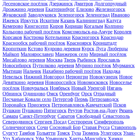
Десеновское посёлок
Дзержинск
Дмитров
Долгопрудный
Дрожжино деревня
Екатеринбург
Елизово
Железногорск
Жуковский
Заводоуковск
Зеленогорск
Зеленоград
Иваново
Ижевск
Иркутск
Искитим
Казань
Калининград
Калуга
Кемерово
Кингисепп
Киров
Кириши
Когалым
Колпино
Кольцово рабочий посёлок
Комсомольск-на-Амуре
Королев
Корсаков
Кострома
Котельники
Красногорск
Краснодар
Краснообск рабочий посёлок
Красноярск
Кронштадт
Кропоткин
Кстово
Кудрово деревня
Курск
Луга
Люберцы
Майкоп
Малоярославец
Манжерок село
Мирный посёлок
Мисайлово деревня
Москва
Тверь
Рыбинск
Ярославль
Новосибирск
Путилково деревня
Мурино посёлок
Мурманск
Мытищи
Нальчик
Нахабино рабочий посёлок
Находка
Невельск
Нижний Новгород
Нерюнгри
Новокузнецк
Новое
Девяткино деревня
Новороссийск
Новомосковск
Новоселье
посёлок
Новоуральск
Ноябрьск
Новый Уренгой
Нягань
Обнинск
Одинцово
Омск
Оренбург
Орск
Отрадный
Песчаные Ковали село
Петергоф
Пермь
Петрозаводск
Поронайск
Приозерск
Петропавловск-Камчатский
Псков
Пушкин
Пушкино
Пятигорск
Реутов
Ростов-на-Дону
Рязань
Самара
Санкт-Петербург
Саратов
Свободный
Севастополь
Северодвинск
Сергиев Посад
Сестрорецк
Симферополь
Солнечногорск
Сочи
Сосновый Бор
Старая Русса
Ставрополь
Сургут
Тамбов
Тольятти
Томск
Тула
Тюмень
Углегорск
Улан-
Удэ
Хабаровск
Уфа
Ульяновск
Ханты-Мансийск
Химки