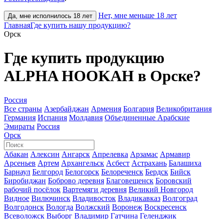
Нет, мне меньше 18 лет
Да, мне исполнилось 18 лет
Главная
Где купить нашу продукцию?
Орск
Где купить продукцию
ALPHA HOOKAH в Орске?
Россия
Все страны
Азербайджан
Армения
Болгария
Великобритания
Германия
Испания
Молдавия
Объединенные Арабские
Эмираты
Россия
Орск
Абакан
Алексин
Ангарск
Апрелевка
Арзамас
Армавир
Арсеньев
Артем
Архангельск
Асбест
Астрахань
Балашиха
Барнаул
Белгород
Белогорск
Белореченск
Бердск
Бийск
Биробиджан
Боброво деревня
Благовещенск
Боровский
рабочий посёлок
Вартемяги деревня
Великий Новгород
Видное
Вилючинск
Владивосток
Владикавказ
Волгоград
Волгодонск
Вологда
Волжский
Воронеж
Воскресенск
Всеволожск
Выборг
Владимир
Гатчина
Геленджик