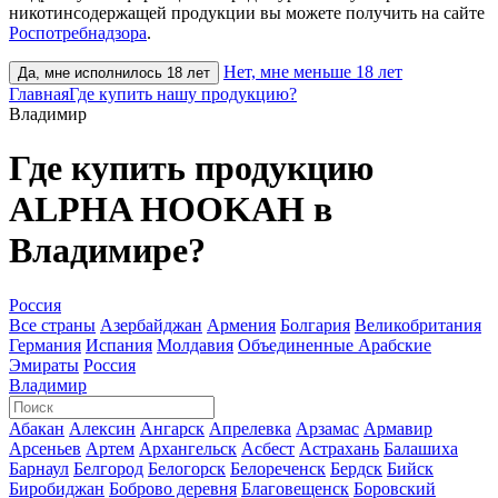
никотинсодержащей продукции вы можете получить на сайте
Роспотребнадзора
.
Нет, мне меньше 18 лет
Да, мне исполнилось 18 лет
Главная
Где купить нашу продукцию?
Владимир
Где купить продукцию
ALPHA HOOKAH в
Владимире?
Россия
Все страны
Азербайджан
Армения
Болгария
Великобритания
Германия
Испания
Молдавия
Объединенные Арабские
Эмираты
Россия
Владимир
Абакан
Алексин
Ангарск
Апрелевка
Арзамас
Армавир
Арсеньев
Артем
Архангельск
Асбест
Астрахань
Балашиха
Барнаул
Белгород
Белогорск
Белореченск
Бердск
Бийск
Биробиджан
Боброво деревня
Благовещенск
Боровский