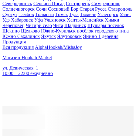
Северодвинск
Сергиев Посад
Сестрорецк
Симферополь
Солнечногорск
Сочи
Сосновый Бор
Старая Русса
Ставрополь
Сургут
Тамбов
Тольятти
Томск
Тула
Тюмень
Углегорск
Улан-
Удэ
Хабаровск
Уфа
Ульяновск
Ханты-Мансийск
Химки
Череповец
Чигири село
Чита
Шадринск
Шушары посёлок
Щекино
Щелково
Южно-Курильск посёлок городского типа
Южно-Сахалинск
Якутск
Ялуторовск
Янино-1 деревня
Продукция
Вся продукция
AlphaHookah/Misha
Joy
Магазин Hookah Market
ул. Девическая, 1
10:00 – 22:00 ежедневно