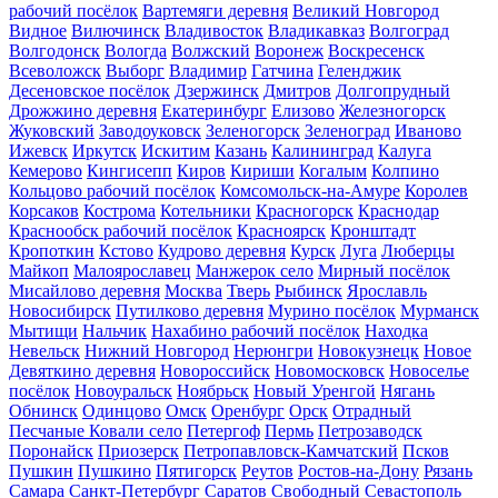
рабочий посёлок
Вартемяги деревня
Великий Новгород
Видное
Вилючинск
Владивосток
Владикавказ
Волгоград
Волгодонск
Вологда
Волжский
Воронеж
Воскресенск
Всеволожск
Выборг
Владимир
Гатчина
Геленджик
Десеновское посёлок
Дзержинск
Дмитров
Долгопрудный
Дрожжино деревня
Екатеринбург
Елизово
Железногорск
Жуковский
Заводоуковск
Зеленогорск
Зеленоград
Иваново
Ижевск
Иркутск
Искитим
Казань
Калининград
Калуга
Кемерово
Кингисепп
Киров
Кириши
Когалым
Колпино
Кольцово рабочий посёлок
Комсомольск-на-Амуре
Королев
Корсаков
Кострома
Котельники
Красногорск
Краснодар
Краснообск рабочий посёлок
Красноярск
Кронштадт
Кропоткин
Кстово
Кудрово деревня
Курск
Луга
Люберцы
Майкоп
Малоярославец
Манжерок село
Мирный посёлок
Мисайлово деревня
Москва
Тверь
Рыбинск
Ярославль
Новосибирск
Путилково деревня
Мурино посёлок
Мурманск
Мытищи
Нальчик
Нахабино рабочий посёлок
Находка
Невельск
Нижний Новгород
Нерюнгри
Новокузнецк
Новое
Девяткино деревня
Новороссийск
Новомосковск
Новоселье
посёлок
Новоуральск
Ноябрьск
Новый Уренгой
Нягань
Обнинск
Одинцово
Омск
Оренбург
Орск
Отрадный
Песчаные Ковали село
Петергоф
Пермь
Петрозаводск
Поронайск
Приозерск
Петропавловск-Камчатский
Псков
Пушкин
Пушкино
Пятигорск
Реутов
Ростов-на-Дону
Рязань
Самара
Санкт-Петербург
Саратов
Свободный
Севастополь