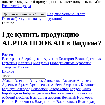
никотинсодержащей продукции вы можете получить на сайте
Роспотребнадзора
.
Нет, мне меньше 18 лет
Да, мне исполнилось 18 лет
Главная
Где купить нашу продукцию?
Видное
Где купить продукцию
ALPHA HOOKAH в Видном?
Россия
Все страны
Азербайджан
Армения
Болгария
Великобритания
Германия
Испания
Молдавия
Объединенные Арабские
Эмираты
Россия
Видное
Абакан
Алексин
Ангарск
Апрелевка
Арзамас
Армавир
Арсеньев
Артем
Архангельск
Асбест
Астрахань
Балашиха
Барнаул
Белгород
Белогорск
Белореченск
Бердск
Бийск
Биробиджан
Боброво деревня
Благовещенск
Боровский
рабочий посёлок
Вартемяги деревня
Великий Новгород
Видное
Вилючинск
Владивосток
Владикавказ
Волгоград