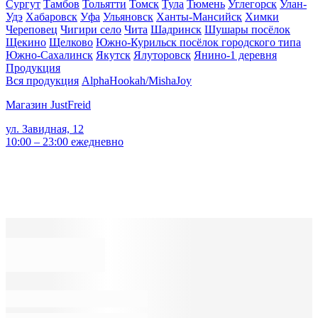
Сургут
Тамбов
Тольятти
Томск
Тула
Тюмень
Углегорск
Улан-
Удэ
Хабаровск
Уфа
Ульяновск
Ханты-Мансийск
Химки
Череповец
Чигири село
Чита
Шадринск
Шушары посёлок
Щекино
Щелково
Южно-Курильск посёлок городского типа
Южно-Сахалинск
Якутск
Ялуторовск
Янино-1 деревня
Продукция
Вся продукция
AlphaHookah/Misha
Joy
Магазин JustFreid
ул. Завидная, 12
10:00 – 23:00 ежедневно