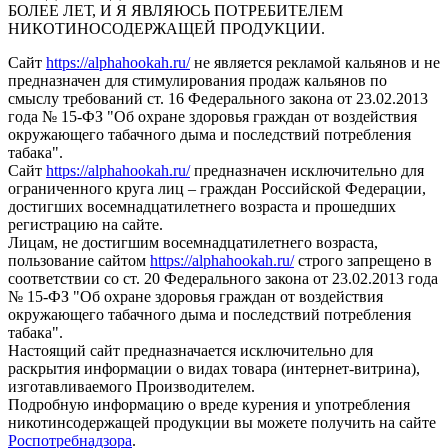
БОЛЕЕ ЛЕТ, И Я ЯВЛЯЮСЬ ПОТРЕБИТЕЛЕМ
НИКОТИНОСОДЕРЖАЩЕЙ ПРОДУКЦИИ.
Сайт
https://alphahookah.ru/
не является рекламой кальянов и не
предназначен для стимулирования продаж кальянов по
смыслу требований ст. 16 Федерального закона от 23.02.2013
года № 15-ФЗ "Об охране здоровья граждан от воздействия
окружающего табачного дыма и последствий потребления
табака".
Сайт
https://alphahookah.ru/
предназначен исключительно для
ограниченного круга лиц – граждан Российской Федерации,
достигших восемнадцатилетнего возраста и прошедших
регистрацию на сайте.
Лицам, не достигшим восемнадцатилетнего возраста,
пользование сайтом
https://alphahookah.ru/
строго запрещено в
соответствии со ст. 20 Федерального закона от 23.02.2013 года
№ 15-ФЗ "Об охране здоровья граждан от воздействия
окружающего табачного дыма и последствий потребления
табака".
Настоящий сайт предназначается исключительно для
раскрытия информации о видах товара (интернет-витрина),
изготавливаемого Производителем.
Подробную информацию о вреде курения и употребления
никотинсодержащей продукции вы можете получить на сайте
Роспотребнадзора
.