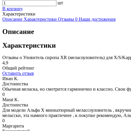
шт
В корзину
Характеристики
Описание
Характеристики
Отзывы
0
Наши достижения
Описание
Характеристики
Отзывы о Уловитель сиропа XR (меласоуловитель) для X/S/Kap
4,9
Общий рейтинг
Оставить отзыв
Иван К.
Достоинства
Обычная меласка, но смотрится гармонично и классно. Свои 
0
Marat K.
Достоинства
Для модели Альфа Х миниатюрный мелассоуловитель , вкручивае
меласски, эта намного практичнее , к покупке рекомендую, Аль
0
Маргарита