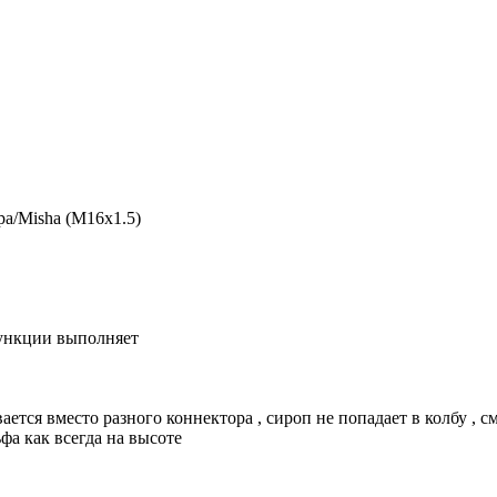
pa/Misha (M16x1.5)
функции выполняет
тся вместо разного коннектора , сироп не попадает в колбу , с
фа как всегда на высоте