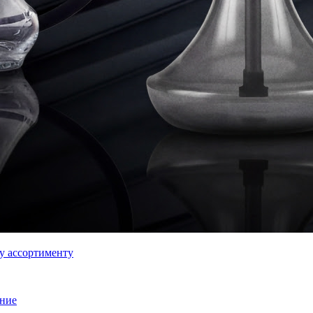
му ассортименту
ение