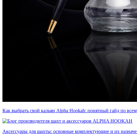
Как выбрать свой кальян Alpha Hookah: понятный гайд по все
Аксессуары для шахты: основные комплектующие и их назнач