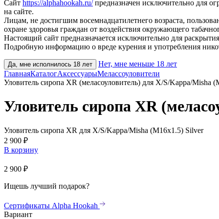
Сайт
https://alphahookah.ru/
предназначен исключительно для ог
на сайте.
Лицам, не достигшим восемнадцатилетнего возраста, пользов
охране здоровья граждан от воздействия окружающего табачног
Настоящий сайт предназначается исключительно для раскрытия
Подробную информацию о вреде курения и употребления нико
Нет, мне меньше 18 лет
Да, мне исполнилось 18 лет
Главная
Каталог
Аксессуары
Мелассоуловители
Уловитель сиропа XR (меласоуловитель) для X/S/Kappa/Misha (
Уловитель сиропа XR (меласоу
Уловитель сиропа XR для X/S/Kappa/Misha (M16x1.5) Silver
2 900 ₽
В корзину
2 900 ₽
Ищешь лучший подарок?
Сертификаты Alpha Hookah
Вариант