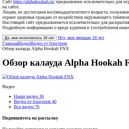
Сайт
https://alphahookah.ru/
предназначен исключительно для ог
на сайте.
Лицам, не достигшим восемнадцатилетнего возраста, пользов
охране здоровья граждан от воздействия окружающего табачног
Настоящий сайт предназначается исключительно для раскрытия
Подробную информацию о вреде курения и употребления нико
Нет, мне меньше 18 лет
Да, мне исполнилось 18 лет
Главная
Видео
Видео от блогеров
Обзор калауда Alpha Hookah FNX
Обзор калауда Alpha Hookah
Видео
Наши видео
36
Видео от блогеров
40
Все видео
76
Подпишитесь на рассылку