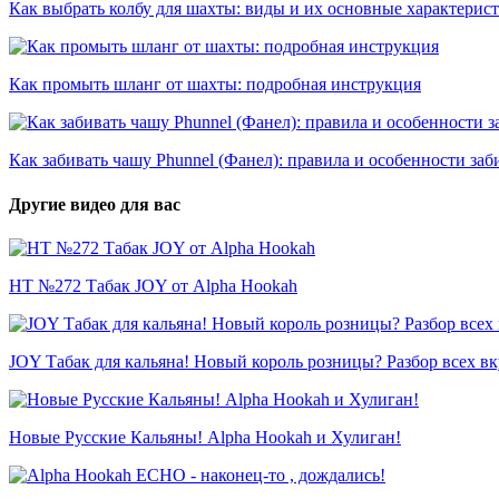
Как выбрать колбу для шахты: виды и их основные характерис
Как промыть шланг от шахты: подробная инструкция
Как забивать чашу Phunnel (Фанел): правила и особенности заб
Другие видео для вас
HT №272 Табак JOY от Alpha Hookah
JOY Табак для кальяна! Новый король розницы? Разбор всех вк
Новые Русские Кальяны! Alpha Hookah и Хулиган!