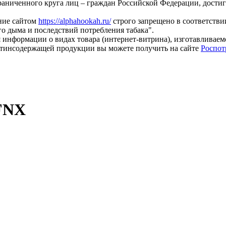
раниченного круга лиц – граждан Российской Федерации, дости
ание сайтом
https://alphahookah.ru/
строго запрещено в соответствии
о дыма и последствий потребления табака".
 информации о видах товара (интернет-витрина), изготавливае
тинсодержащей продукции вы можете получить на сайте
Роспот
 FNX