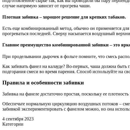
подготовленное сырье так, как вы проводили бы пару перпенд
случае напрямую зависит от прогрева чаши.
Плотная забивка – хорошее решение для крепких табаков.
Есть еще комбинированный метод, обычно он применяется для г
прогреваться последней. Сверху насыпается воздушный верхний
Главное преимущество комбинированной забивки – это ярко
При проделывании дырочек в фольге помните, что смесь распол
Как забивать фанел на калауде? Во-первых, чаша должна быть г
подгорания смеси во время парения. Способ используйте на 
Правила и особенности забивки
Забивка на фанеле достаточно простая, поскольку ее плотность
Обеспечьте нормальную циркуляцию воздушных потоков – смесь
забивкой экспериментировать с фанелом можно, но она исполь
4 сентября 2023
Категории