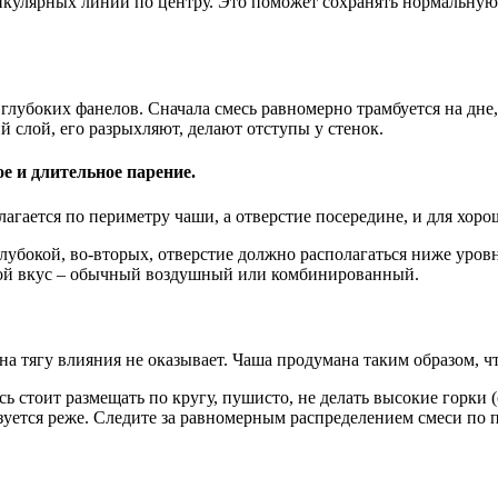
икулярных линий по центру. Это поможет сохранять нормальную 
лубоких фанелов. Сначала смесь равномерно трамбуется на дне, 
 слой, его разрыхляют, делают отступы у стенок.
е и длительное парение.
агается по периметру чаши, а отверстие посередине, и для хор
лубокой, во-вторых, отверстие должно располагаться ниже уровн
свой вкус – обычный воздушный или комбинированный.
 на тягу влияния не оказывает. Чаша продумана таким образом, ч
 стоит размещать по кругу, пушисто, не делать высокие горки 
зуется реже. Следите за равномерным распределением смеси по