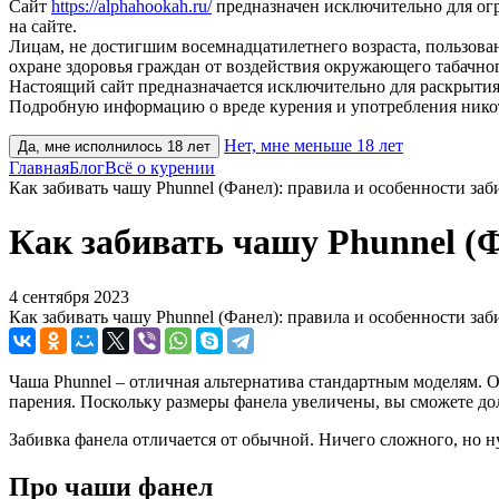
Сайт
https://alphahookah.ru/
предназначен исключительно для ог
на сайте.
Лицам, не достигшим восемнадцатилетнего возраста, пользов
охране здоровья граждан от воздействия окружающего табачног
Настоящий сайт предназначается исключительно для раскрытия
Подробную информацию о вреде курения и употребления нико
Нет, мне меньше 18 лет
Да, мне исполнилось 18 лет
Главная
Блог
Всё о курении
Как забивать чашу Phunnel (Фанел): правила и особенности заб
Как забивать чашу Phunnel (Ф
4 сентября 2023
Как забивать чашу Phunnel (Фанел): правила и особенности заб
Чаша Phunnel – отличная альтернатива стандартным моделям. Он
парения. Поскольку размеры фанела увеличены, вы сможете д
Забивка фанела отличается от обычной. Ничего сложного, но н
Про чаши фанел