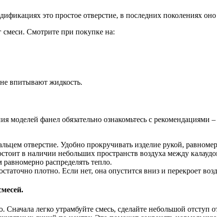
модификациях это простое отверстие, в последних поколениях он
 смеси. Смотрите при покупке на:
 не впитывают жидкость.
ия моделей фанел обязательно ознакомьтесь с рекомендациями –
ьцем отверстие. Удобно прокручивать изделие рукой, равномерн
остоит в наличии небольших пространств воздуха между калаудо
м равномерно распределять тепло.
остаточно плотно. Если нет, она опустится вниз и перекроет воз
смесей.
о. Сначала легко утрамбуйте смесь, сделайте небольшой отступ