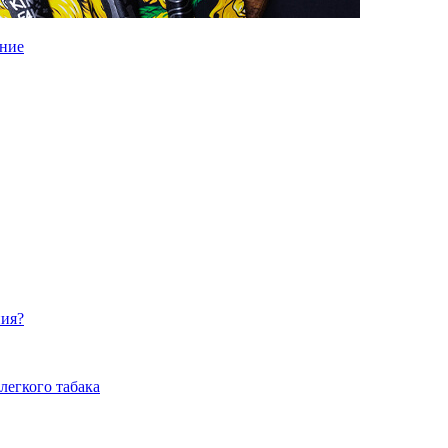
ение
ния?
легкого табака