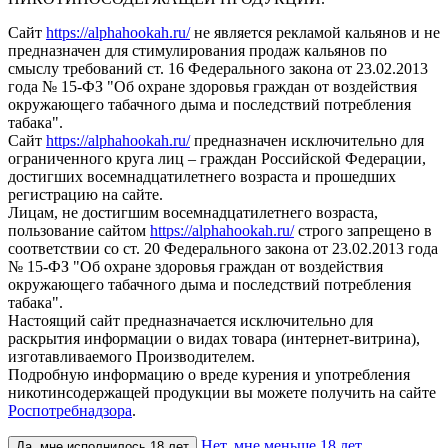
Сайт
https://alphahookah.ru/
не является рекламой кальянов и не
предназначен для стимулирования продаж кальянов по
смыслу требований ст. 16 Федерального закона от 23.02.2013
года № 15-ФЗ "Об охране здоровья граждан от воздействия
окружающего табачного дыма и последствий потребления
табака".
Сайт
https://alphahookah.ru/
предназначен исключительно для
ограниченного круга лиц – граждан Российской Федерации,
достигших восемнадцатилетнего возраста и прошедших
регистрацию на сайте.
Лицам, не достигшим восемнадцатилетнего возраста,
пользование сайтом
https://alphahookah.ru/
строго запрещено в
соответствии со ст. 20 Федерального закона от 23.02.2013 года
№ 15-ФЗ "Об охране здоровья граждан от воздействия
окружающего табачного дыма и последствий потребления
табака".
Настоящий сайт предназначается исключительно для
раскрытия информации о видах товара (интернет-витрина),
изготавливаемого Производителем.
Подробную информацию о вреде курения и употребления
никотинсодержащей продукции вы можете получить на сайте
Роспотребнадзора
.
Нет, мне меньше 18 лет
Да, мне исполнилось 18 лет