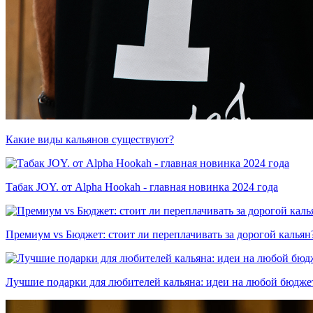
Какие виды кальянов существуют?
Табак JOY. от Alpha Hookah - главная новинка 2024 года
Премиум vs Бюджет: стоит ли переплачивать за дорогой кальян
Лучшие подарки для любителей кальяна: идеи на любой бюдже