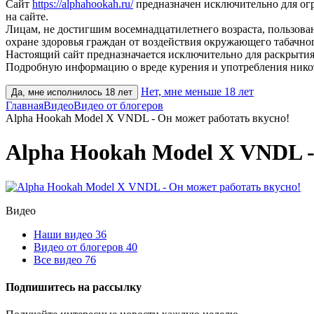
Сайт
https://alphahookah.ru/
предназначен исключительно для ог
на сайте.
Лицам, не достигшим восемнадцатилетнего возраста, пользов
охране здоровья граждан от воздействия окружающего табачног
Настоящий сайт предназначается исключительно для раскрытия
Подробную информацию о вреде курения и употребления нико
Нет, мне меньше 18 лет
Да, мне исполнилось 18 лет
Главная
Видео
Видео от блогеров
Alpha Hookah Model X VNDL - Он может работать вкусно!
Alpha Hookah Model X VNDL -
Видео
Наши видео
36
Видео от блогеров
40
Все видео
76
Подпишитесь на рассылку