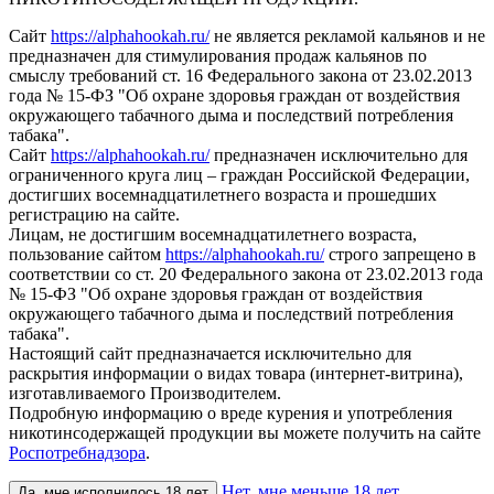
Сайт
https://alphahookah.ru/
не является рекламой кальянов и не
предназначен для стимулирования продаж кальянов по
смыслу требований ст. 16 Федерального закона от 23.02.2013
года № 15-ФЗ "Об охране здоровья граждан от воздействия
окружающего табачного дыма и последствий потребления
табака".
Сайт
https://alphahookah.ru/
предназначен исключительно для
ограниченного круга лиц – граждан Российской Федерации,
достигших восемнадцатилетнего возраста и прошедших
регистрацию на сайте.
Лицам, не достигшим восемнадцатилетнего возраста,
пользование сайтом
https://alphahookah.ru/
строго запрещено в
соответствии со ст. 20 Федерального закона от 23.02.2013 года
№ 15-ФЗ "Об охране здоровья граждан от воздействия
окружающего табачного дыма и последствий потребления
табака".
Настоящий сайт предназначается исключительно для
раскрытия информации о видах товара (интернет-витрина),
изготавливаемого Производителем.
Подробную информацию о вреде курения и употребления
никотинсодержащей продукции вы можете получить на сайте
Роспотребнадзора
.
Нет, мне меньше 18 лет
Да, мне исполнилось 18 лет