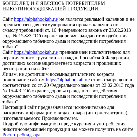
БОЛЕЕ ЛЕТ, И Я ЯВЛЯЮСЬ ПОТРЕБИТЕЛЕМ
НИКОТИНОСОДЕРЖАЩЕЙ ПРОДУКЦИИ.
Сайт
https://alphahookah.ru/
не является рекламой кальянов и не
предназначен для стимулирования продаж кальянов по
смыслу требований ст. 16 Федерального закона от 23.02.2013
года № 15-ФЗ "Об охране здоровья граждан от воздействия
окружающего табачного дыма и последствий потребления
табака".
Сайт
https://alphahookah.ru/
предназначен исключительно для
ограниченного круга лиц – граждан Российской Федерации,
достигших восемнадцатилетнего возраста и прошедших
регистрацию на сайте.
Лицам, не достигшим восемнадцатилетнего возраста,
пользование сайтом
https://alphahookah.ru/
строго запрещено в
соответствии со ст. 20 Федерального закона от 23.02.2013 года
№ 15-ФЗ "Об охране здоровья граждан от воздействия
окружающего табачного дыма и последствий потребления
табака".
Настоящий сайт предназначается исключительно для
раскрытия информации о видах товара (интернет-витрина),
изготавливаемого Производителем.
Подробную информацию о вреде курения и употребления
никотинсодержащей продукции вы можете получить на сайте
Роспотребнадзора
.