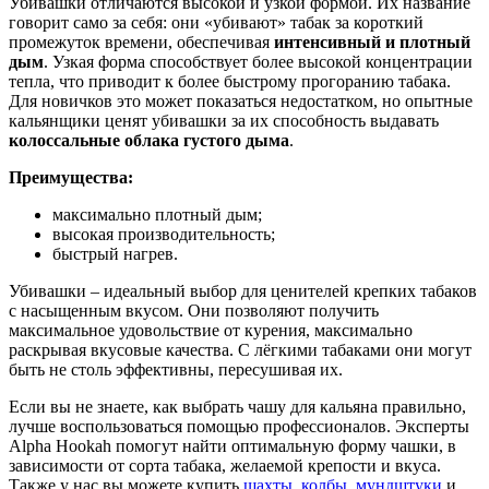
Убивашки отличаются высокой и узкой формой. Их название
говорит само за себя: они «убивают» табак за короткий
промежуток времени, обеспечивая
интенсивный и плотный
дым
. Узкая форма способствует более высокой концентрации
тепла, что приводит к более быстрому прогоранию табака.
Для новичков это может показаться недостатком, но опытные
кальянщики ценят убивашки за их способность выдавать
колоссальные облака густого дыма
.
Преимущества:
максимально плотный дым;
высокая производительность;
быстрый нагрев.
Убивашки – идеальный выбор для ценителей крепких табаков
с насыщенным вкусом. Они позволяют получить
максимальное удовольствие от курения, максимально
раскрывая вкусовые качества. С лёгкими табаками они могут
быть не столь эффективны, пересушивая их.
Если вы не знаете, как выбрать чашу для кальяна правильно,
лучше воспользоваться помощью профессионалов. Эксперты
Alpha Hookah помогут найти оптимальную форму чашки, в
зависимости от сорта табака, желаемой крепости и вкуса.
Также у нас вы можете купить
шахты
,
колбы
,
мундштуки
и