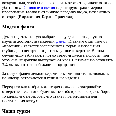
воздушными, чтобы не перекрывать отверстия, иначе можно
убить тягу.
Глиняные изделия
гарантируют равномерное
прогревание табака и отличную передачу вкуса, независимо
от сорта (Вирджиния, Берли, Ориентал).
Модели фанел
Думая над тем, какую выбрать чашу для кальяна, нужно
изучить достоинства изделий
фанел
. Главным отличием от
«классики» является расплюснутая форма и небольшая
глубина, по центру находится крупное отверстие. В этом
случае чашу забивают, плотно трамбуя смесь в полости, при
этом она не должна выступать от края. Оптимально оставлять
3-4 мм высоты во избежание подгорания.
Зачастую фанел делают керамическими или силиконовыми,
но иногда встречаются и глиняные изделия.
Перед тем как выбрать чашу для кальяна, осматривайте
отверстие – если оно будет выше либо вровень с краем борта,
то калауд его перекроет, что станет препятствием для
поступления воздуха.
Чаши турки