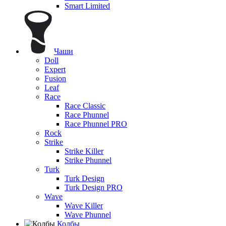
Smart Limited
Чаши
Doll
Expert
Fusion
Leaf
Race
Race Classic
Race Phunnel
Race Phunnel PRO
Rock
Strike
Strike Killer
Strike Phunnel
Turk
Turk Design
Turk Design PRO
Wave
Wave Killer
Wave Phunnel
Колбы