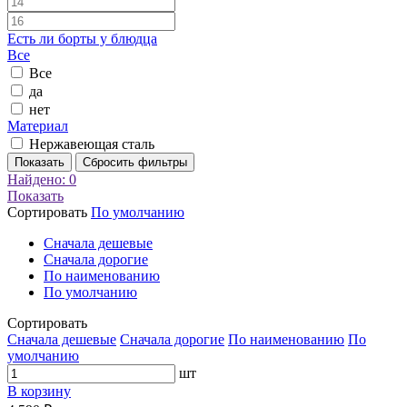
Есть ли борты у блюдца
Все
Все
да
нет
Материал
Нержавеющая сталь
Показать
Сбросить фильтры
Найдено:
0
Показать
Сортировать
По умолчанию
Cначала дешевые
Cначала дорогие
По наименованию
По умолчанию
Сортировать
Cначала дешевые
Cначала дорогие
По наименованию
По
умолчанию
шт
В корзину