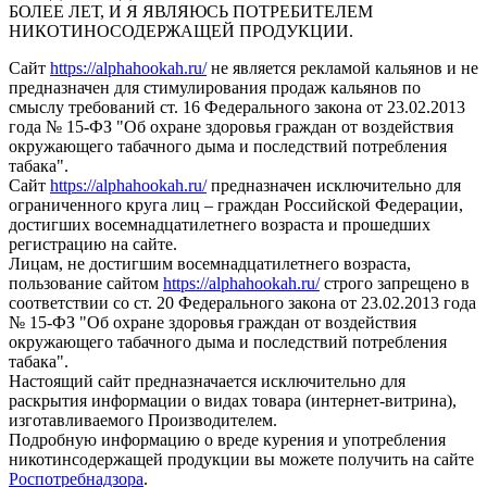
БОЛЕЕ ЛЕТ, И Я ЯВЛЯЮСЬ ПОТРЕБИТЕЛЕМ
НИКОТИНОСОДЕРЖАЩЕЙ ПРОДУКЦИИ.
Сайт
https://alphahookah.ru/
не является рекламой кальянов и не
предназначен для стимулирования продаж кальянов по
смыслу требований ст. 16 Федерального закона от 23.02.2013
года № 15-ФЗ "Об охране здоровья граждан от воздействия
окружающего табачного дыма и последствий потребления
табака".
Сайт
https://alphahookah.ru/
предназначен исключительно для
ограниченного круга лиц – граждан Российской Федерации,
достигших восемнадцатилетнего возраста и прошедших
регистрацию на сайте.
Лицам, не достигшим восемнадцатилетнего возраста,
пользование сайтом
https://alphahookah.ru/
строго запрещено в
соответствии со ст. 20 Федерального закона от 23.02.2013 года
№ 15-ФЗ "Об охране здоровья граждан от воздействия
окружающего табачного дыма и последствий потребления
табака".
Настоящий сайт предназначается исключительно для
раскрытия информации о видах товара (интернет-витрина),
изготавливаемого Производителем.
Подробную информацию о вреде курения и употребления
никотинсодержащей продукции вы можете получить на сайте
Роспотребнадзора
.