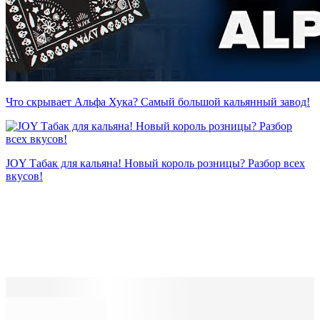
Что скрывает Альфа Хука? Самый большой кальянный завод!
JOY Табак для кальяна! Новый король розницы? Разбор всех
вкусов!