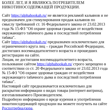
БОЛЕЕ ЛЕТ, И Я ЯВЛЯЮСЬ ПОТРЕБИТЕЛЕМ
НИКОТИНОСОДЕРЖАЩЕЙ ПРОДУКЦИИ.
Сайт
https://alphahookah.ru/
не является рекламой кальянов и не
предназначен для стимулирования продаж кальянов по
смыслу требований ст. 16 Федерального закона от 23.02.2013
года № 15-ФЗ "Об охране здоровья граждан от воздействия
окружающего табачного дыма и последствий потребления
табака".
Сайт
https://alphahookah.ru/
предназначен исключительно для
ограниченного круга лиц – граждан Российской Федерации,
достигших восемнадцатилетнего возраста и прошедших
регистрацию на сайте.
Лицам, не достигшим восемнадцатилетнего возраста,
пользование сайтом
https://alphahookah.ru/
строго запрещено в
соответствии со ст. 20 Федерального закона от 23.02.2013 года
№ 15-ФЗ "Об охране здоровья граждан от воздействия
окружающего табачного дыма и последствий потребления
табака".
Настоящий сайт предназначается исключительно для
раскрытия информации о видах товара (интернет-витрина),
изготавливаемого Производителем.
Подробную информацию о вреде курения и употребления
никотинсодержащей продукции вы можете получить на сайте
Роспотребнадзора
.