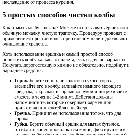
наслаждение от процесса курения.
5 простых способов чистки колбы
Как отмыть колбу кальяна? Можете использовать ершик или
обычную мочалку, чистую тряпочку. Процедуру проводят с
применением простой воды, при сильном налете добавляют
очищающие средства.
Хоть использование ершика и самый простой способ
почистить колбу кальяна от налета, есть и другие варианты.
Покупать дорогостоящую химию не обязательно, подойдут и
народные средства.
Горох.
Берите горсть не колотого сухого гороха,
засыпайте его в колбу, заливайте немного моющего
средства, закрывайте горлышко рукой и потряхивайте
емкость в течение 1-2 минут. Действия должны
напоминать те, которые совершает бармен при
приготовлении коктейля в шейкере.
Гречка.
Принцип ее использования тот же, что для
гороха.
Губка.
Берите обычный ершик для мытья бутылок,
отгибайте конец проволоки на конце, фиксируйте им
кусочек губки (он не должен быть слишком большим).