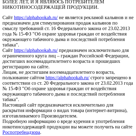
БОЛЕЕ ЛЕТ, И Я ЯВЛЯЮСЬ ПОТРЕБИТЕЛЕМ
НИКОТИНОСОДЕРЖАЩЕЙ ПРОДУКЦИИ.
Сайт
https://alphahookah.ru/
не является рекламой кальянов и не
предназначен для стимулирования продаж кальянов по
смыслу требований ст. 16 Федерального закона от 23.02.2013
года № 15-ФЗ "Об охране здоровья граждан от воздействия
окружающего табачного дыма и последствий потребления
табака".
Сайт
https://alphahookah.ru/
предназначен исключительно для
ограниченного круга лиц – граждан Российской Федерации,
достигших восемнадцатилетнего возраста и прошедших
регистрацию на сайте.
Лицам, не достигшим восемнадцатилетнего возраста,
пользование сайтом
https://alphahookah.ru/
строго запрещено в
соответствии со ст. 20 Федерального закона от 23.02.2013 года
№ 15-ФЗ "Об охране здоровья граждан от воздействия
окружающего табачного дыма и последствий потребления
табака".
Настоящий сайт предназначается исключительно для
раскрытия информации о видах товара (интернет-витрина),
изготавливаемого Производителем.
Подробную информацию о вреде курения и употребления
никотинсодержащей продукции вы можете получить на сайте
Роспотребнадзора
.