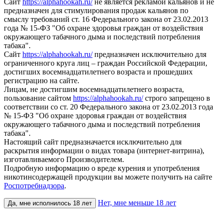
Сайт
https://alphahookah.ru/
не является рекламой кальянов и не
предназначен для стимулирования продаж кальянов по
смыслу требований ст. 16 Федерального закона от 23.02.2013
года № 15-ФЗ "Об охране здоровья граждан от воздействия
окружающего табачного дыма и последствий потребления
табака".
Сайт
https://alphahookah.ru/
предназначен исключительно для
ограниченного круга лиц – граждан Российской Федерации,
достигших восемнадцатилетнего возраста и прошедших
регистрацию на сайте.
Лицам, не достигшим восемнадцатилетнего возраста,
пользование сайтом
https://alphahookah.ru/
строго запрещено в
соответствии со ст. 20 Федерального закона от 23.02.2013 года
№ 15-ФЗ "Об охране здоровья граждан от воздействия
окружающего табачного дыма и последствий потребления
табака".
Настоящий сайт предназначается исключительно для
раскрытия информации о видах товара (интернет-витрина),
изготавливаемого Производителем.
Подробную информацию о вреде курения и употребления
никотинсодержащей продукции вы можете получить на сайте
Роспотребнадзора
.
Нет, мне меньше 18 лет
Да, мне исполнилось 18 лет