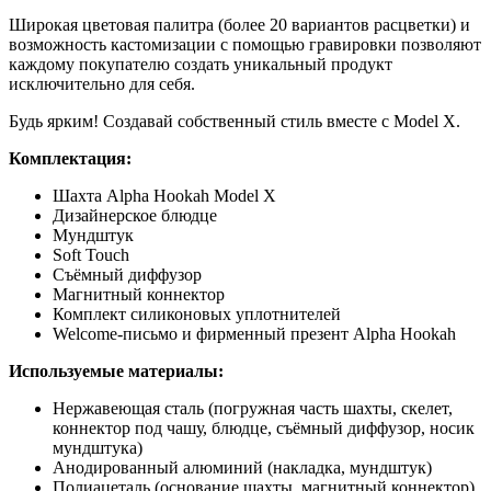
Широкая цветовая палитра (более 20 вариантов расцветки) и
возможность кастомизации с помощью гравировки позволяют
каждому покупателю создать уникальный продукт
исключительно для себя.
Будь ярким! Создавай собственный стиль вместе с Model X.
Комплектация:
Шахта Alpha Hookah Model X
Дизайнерское блюдце
Мундштук
Soft Touch
Съёмный диффузор
Магнитный коннектор
Комплект силиконовых уплотнителей
Welcome-письмо и фирменный презент Alpha Hookah
Используемые материалы:
Нержавеющая сталь (погружная часть шахты, скелет,
коннектор под чашу, блюдце, съёмный диффузор, носик
мундштука)
Анодированный алюминий (накладка, мундштук)
Полиацеталь (основание шахты, магнитный коннектор)