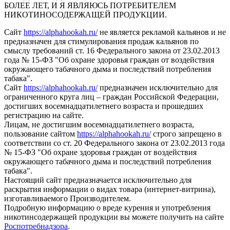
БОЛЕЕ ЛЕТ, И Я ЯВЛЯЮСЬ ПОТРЕБИТЕЛЕМ
НИКОТИНОСОДЕРЖАЩЕЙ ПРОДУКЦИИ.
Сайт
https://alphahookah.ru/
не является рекламой кальянов и не
предназначен для стимулирования продаж кальянов по
смыслу требований ст. 16 Федерального закона от 23.02.2013
года № 15-ФЗ "Об охране здоровья граждан от воздействия
окружающего табачного дыма и последствий потребления
табака".
Сайт
https://alphahookah.ru/
предназначен исключительно для
ограниченного круга лиц – граждан Российской Федерации,
достигших восемнадцатилетнего возраста и прошедших
регистрацию на сайте.
Лицам, не достигшим восемнадцатилетнего возраста,
пользование сайтом
https://alphahookah.ru/
строго запрещено в
соответствии со ст. 20 Федерального закона от 23.02.2013 года
№ 15-ФЗ "Об охране здоровья граждан от воздействия
окружающего табачного дыма и последствий потребления
табака".
Настоящий сайт предназначается исключительно для
раскрытия информации о видах товара (интернет-витрина),
изготавливаемого Производителем.
Подробную информацию о вреде курения и употребления
никотинсодержащей продукции вы можете получить на сайте
Роспотребнадзора
.