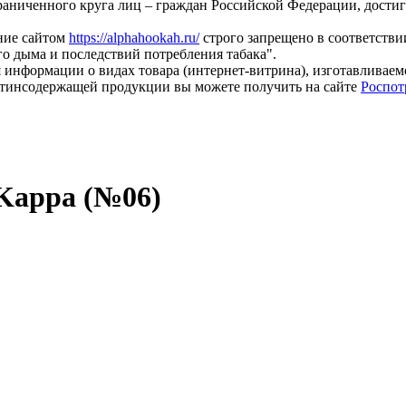
раниченного круга лиц – граждан Российской Федерации, дости
ание сайтом
https://alphahookah.ru/
строго запрещено в соответствии
о дыма и последствий потребления табака".
 информации о видах товара (интернет-витрина), изготавливае
тинсодержащей продукции вы можете получить на сайте
Роспот
 Kappa (№06)