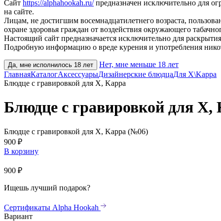
Сайт
https://alphahookah.ru/
предназначен исключительно для ог
на сайте.
Лицам, не достигшим восемнадцатилетнего возраста, пользов
охране здоровья граждан от воздействия окружающего табачног
Настоящий сайт предназначается исключительно для раскрытия
Подробную информацию о вреде курения и употребления нико
Нет, мне меньше 18 лет
Да, мне исполнилось 18 лет
Главная
Каталог
Аксессуары
Дизайнерские блюдца
Для X\Kappa
Блюдце с гравировкой для X, Kappa
Блюдце с гравировкой для X,
Блюдце с гравировкой для X, Kappa (№06)
900 ₽
В корзину
900 ₽
Ищешь лучший подарок?
Сертификаты Alpha Hookah
Вариант