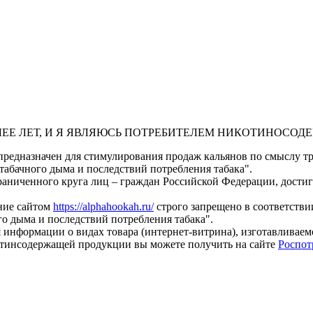
ЛЕЕ ЛЕТ, И Я ЯВЛЯЮСЬ ПОТРЕБИТЕЛЕМ НИКОТИНОСО
предназначен для стимулирования продаж кальянов по смыслу тре
табачного дыма и последствий потребления табака".
раниченного круга лиц – граждан Российской Федерации, дости
ание сайтом
https://alphahookah.ru/
строго запрещено в соответствии
о дыма и последствий потребления табака".
 информации о видах товара (интернет-витрина), изготавливае
тинсодержащей продукции вы можете получить на сайте
Роспот