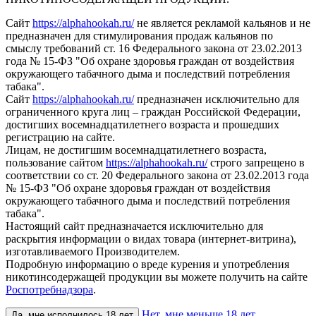
Сайт
https://alphahookah.ru/
не является рекламой кальянов и не
предназначен для стимулирования продаж кальянов по
смыслу требований ст. 16 Федерального закона от 23.02.2013
года № 15-ФЗ "Об охране здоровья граждан от воздействия
окружающего табачного дыма и последствий потребления
табака".
Сайт
https://alphahookah.ru/
предназначен исключительно для
ограниченного круга лиц – граждан Российской Федерации,
достигших восемнадцатилетнего возраста и прошедших
регистрацию на сайте.
Лицам, не достигшим восемнадцатилетнего возраста,
пользование сайтом
https://alphahookah.ru/
строго запрещено в
соответствии со ст. 20 Федерального закона от 23.02.2013 года
№ 15-ФЗ "Об охране здоровья граждан от воздействия
окружающего табачного дыма и последствий потребления
табака".
Настоящий сайт предназначается исключительно для
раскрытия информации о видах товара (интернет-витрина),
изготавливаемого Производителем.
Подробную информацию о вреде курения и употребления
никотинсодержащей продукции вы можете получить на сайте
Роспотребнадзора
.
Нет, мне меньше 18 лет
Да, мне исполнилось 18 лет