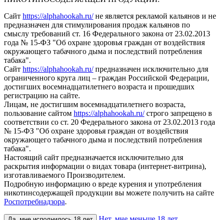
Сайт
https://alphahookah.ru/
не является рекламой кальянов и не
предназначен для стимулирования продаж кальянов по
смыслу требований ст. 16 Федерального закона от 23.02.2013
года № 15-ФЗ "Об охране здоровья граждан от воздействия
окружающего табачного дыма и последствий потребления
табака".
Сайт
https://alphahookah.ru/
предназначен исключительно для
ограниченного круга лиц – граждан Российской Федерации,
достигших восемнадцатилетнего возраста и прошедших
регистрацию на сайте.
Лицам, не достигшим восемнадцатилетнего возраста,
пользование сайтом
https://alphahookah.ru/
строго запрещено в
соответствии со ст. 20 Федерального закона от 23.02.2013 года
№ 15-ФЗ "Об охране здоровья граждан от воздействия
окружающего табачного дыма и последствий потребления
табака".
Настоящий сайт предназначается исключительно для
раскрытия информации о видах товара (интернет-витрина),
изготавливаемого Производителем.
Подробную информацию о вреде курения и употребления
никотинсодержащей продукции вы можете получить на сайте
Роспотребнадзора
.
Нет, мне меньше 18 лет
Да, мне исполнилось 18 лет