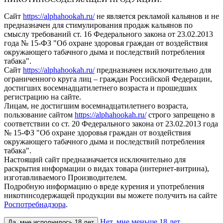
Сайт
https://alphahookah.ru/
не является рекламой кальянов и не
предназначен для стимулирования продаж кальянов по
смыслу требований ст. 16 Федерального закона от 23.02.2013
года № 15-ФЗ "Об охране здоровья граждан от воздействия
окружающего табачного дыма и последствий потребления
табака".
Сайт
https://alphahookah.ru/
предназначен исключительно для
ограниченного круга лиц – граждан Российской Федерации,
достигших восемнадцатилетнего возраста и прошедших
регистрацию на сайте.
Лицам, не достигшим восемнадцатилетнего возраста,
пользование сайтом
https://alphahookah.ru/
строго запрещено в
соответствии со ст. 20 Федерального закона от 23.02.2013 года
№ 15-ФЗ "Об охране здоровья граждан от воздействия
окружающего табачного дыма и последствий потребления
табака".
Настоящий сайт предназначается исключительно для
раскрытия информации о видах товара (интернет-витрина),
изготавливаемого Производителем.
Подробную информацию о вреде курения и употребления
никотинсодержащей продукции вы можете получить на сайте
Роспотребнадзора
.
Нет, мне меньше 18 лет
Да, мне исполнилось 18 лет