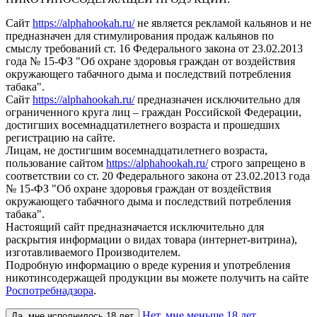
Сайт
https://alphahookah.ru/
не является рекламой кальянов и не
предназначен для стимулирования продаж кальянов по
смыслу требований ст. 16 Федерального закона от 23.02.2013
года № 15-ФЗ "Об охране здоровья граждан от воздействия
окружающего табачного дыма и последствий потребления
табака".
Сайт
https://alphahookah.ru/
предназначен исключительно для
ограниченного круга лиц – граждан Российской Федерации,
достигших восемнадцатилетнего возраста и прошедших
регистрацию на сайте.
Лицам, не достигшим восемнадцатилетнего возраста,
пользование сайтом
https://alphahookah.ru/
строго запрещено в
соответствии со ст. 20 Федерального закона от 23.02.2013 года
№ 15-ФЗ "Об охране здоровья граждан от воздействия
окружающего табачного дыма и последствий потребления
табака".
Настоящий сайт предназначается исключительно для
раскрытия информации о видах товара (интернет-витрина),
изготавливаемого Производителем.
Подробную информацию о вреде курения и употребления
никотинсодержащей продукции вы можете получить на сайте
Роспотребнадзора
.
Нет, мне меньше 18 лет
Да, мне исполнилось 18 лет