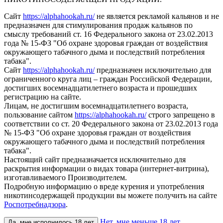
Сайт
https://alphahookah.ru/
не является рекламой кальянов и не
предназначен для стимулирования продаж кальянов по
смыслу требований ст. 16 Федерального закона от 23.02.2013
года № 15-ФЗ "Об охране здоровья граждан от воздействия
окружающего табачного дыма и последствий потребления
табака".
Сайт
https://alphahookah.ru/
предназначен исключительно для
ограниченного круга лиц – граждан Российской Федерации,
достигших восемнадцатилетнего возраста и прошедших
регистрацию на сайте.
Лицам, не достигшим восемнадцатилетнего возраста,
пользование сайтом
https://alphahookah.ru/
строго запрещено в
соответствии со ст. 20 Федерального закона от 23.02.2013 года
№ 15-ФЗ "Об охране здоровья граждан от воздействия
окружающего табачного дыма и последствий потребления
табака".
Настоящий сайт предназначается исключительно для
раскрытия информации о видах товара (интернет-витрина),
изготавливаемого Производителем.
Подробную информацию о вреде курения и употребления
никотинсодержащей продукции вы можете получить на сайте
Роспотребнадзора
.
Нет, мне меньше 18 лет
Да, мне исполнилось 18 лет