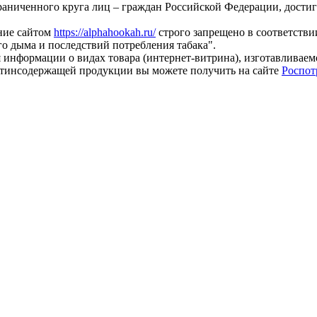
раниченного круга лиц – граждан Российской Федерации, дости
ание сайтом
https://alphahookah.ru/
строго запрещено в соответствии
о дыма и последствий потребления табака".
 информации о видах товара (интернет-витрина), изготавливае
тинсодержащей продукции вы можете получить на сайте
Роспот