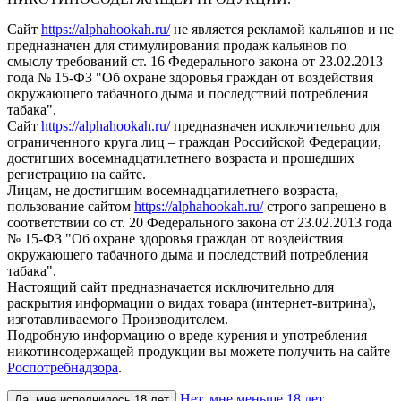
Сайт
https://alphahookah.ru/
не является рекламой кальянов и не
предназначен для стимулирования продаж кальянов по
смыслу требований ст. 16 Федерального закона от 23.02.2013
года № 15-ФЗ "Об охране здоровья граждан от воздействия
окружающего табачного дыма и последствий потребления
табака".
Сайт
https://alphahookah.ru/
предназначен исключительно для
ограниченного круга лиц – граждан Российской Федерации,
достигших восемнадцатилетнего возраста и прошедших
регистрацию на сайте.
Лицам, не достигшим восемнадцатилетнего возраста,
пользование сайтом
https://alphahookah.ru/
строго запрещено в
соответствии со ст. 20 Федерального закона от 23.02.2013 года
№ 15-ФЗ "Об охране здоровья граждан от воздействия
окружающего табачного дыма и последствий потребления
табака".
Настоящий сайт предназначается исключительно для
раскрытия информации о видах товара (интернет-витрина),
изготавливаемого Производителем.
Подробную информацию о вреде курения и употребления
никотинсодержащей продукции вы можете получить на сайте
Роспотребнадзора
.
Нет, мне меньше 18 лет
Да, мне исполнилось 18 лет