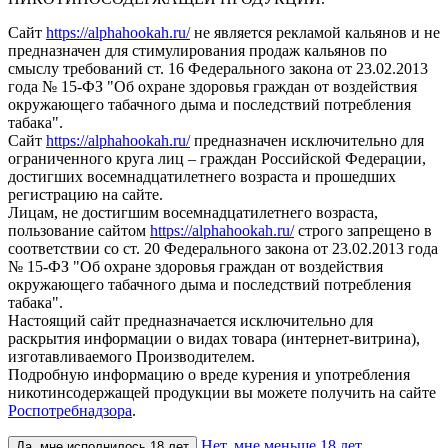
Сайт
https://alphahookah.ru/
не является рекламой кальянов и не
предназначен для стимулирования продаж кальянов по
смыслу требований ст. 16 Федерального закона от 23.02.2013
года № 15-ФЗ "Об охране здоровья граждан от воздействия
окружающего табачного дыма и последствий потребления
табака".
Сайт
https://alphahookah.ru/
предназначен исключительно для
ограниченного круга лиц – граждан Российской Федерации,
достигших восемнадцатилетнего возраста и прошедших
регистрацию на сайте.
Лицам, не достигшим восемнадцатилетнего возраста,
пользование сайтом
https://alphahookah.ru/
строго запрещено в
соответствии со ст. 20 Федерального закона от 23.02.2013 года
№ 15-ФЗ "Об охране здоровья граждан от воздействия
окружающего табачного дыма и последствий потребления
табака".
Настоящий сайт предназначается исключительно для
раскрытия информации о видах товара (интернет-витрина),
изготавливаемого Производителем.
Подробную информацию о вреде курения и употребления
никотинсодержащей продукции вы можете получить на сайте
Роспотребнадзора
.
Нет, мне меньше 18 лет
Да, мне исполнилось 18 лет