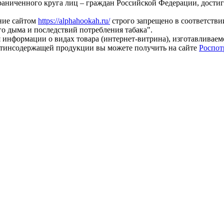
раниченного круга лиц – граждан Российской Федерации, дости
ание сайтом
https://alphahookah.ru/
строго запрещено в соответствии
о дыма и последствий потребления табака".
 информации о видах товара (интернет-витрина), изготавливае
тинсодержащей продукции вы можете получить на сайте
Роспот